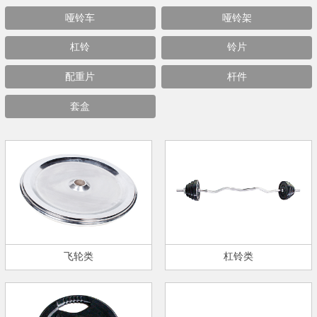
哑铃车
哑铃架
杠铃
铃片
配重片
杆件
套盒
飞轮类
杠铃类