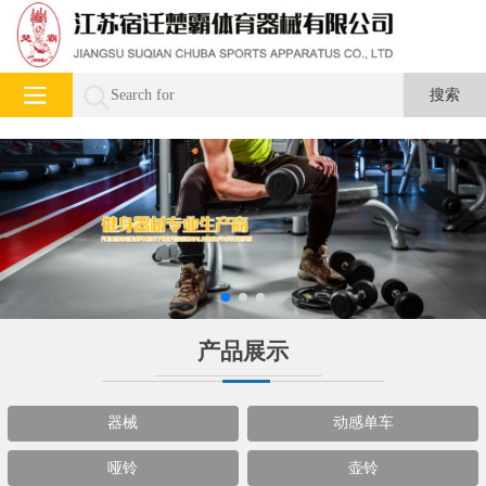
产品展示
器械
动感单车
哑铃
壶铃