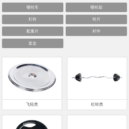
哑铃车
哑铃架
杠铃
铃片
配重片
杆件
套盒
飞轮类
杠铃类