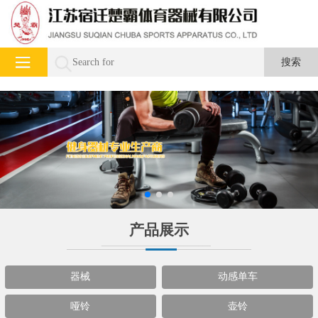
产品展示
器械
动感单车
哑铃
壶铃