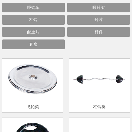
哑铃车
哑铃架
杠铃
铃片
配重片
杆件
套盒
飞轮类
杠铃类