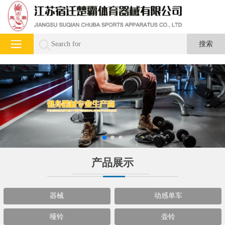
产品展示
器械
动感单车
哑铃
壶铃